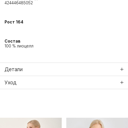
42
44
46
48
50
52
Рост
164
Состав
100 % лиоцелл
Детали
Уход