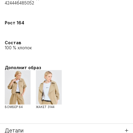
42
44
46
48
50
52
Рост
164
Состав
100 % хлопок
Дополнит образ
БОМБЕР 64
ЖАКЕТ 3144
Детали