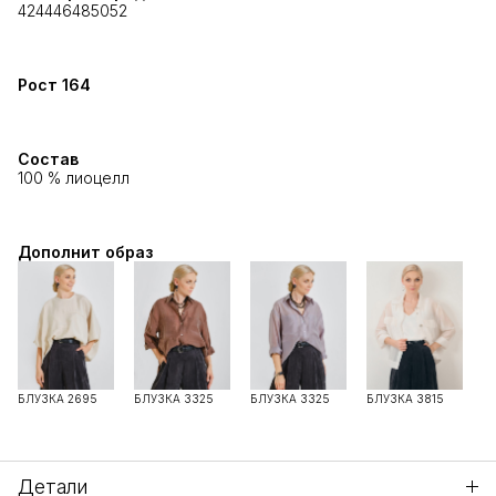
42
44
46
48
50
52
Рост
164
Состав
100 % лиоцелл
Дополнит образ
БЛУЗКА 2695
БЛУЗКА 3325
БЛУЗКА 3325
БЛУЗКА 3815
Б
Детали