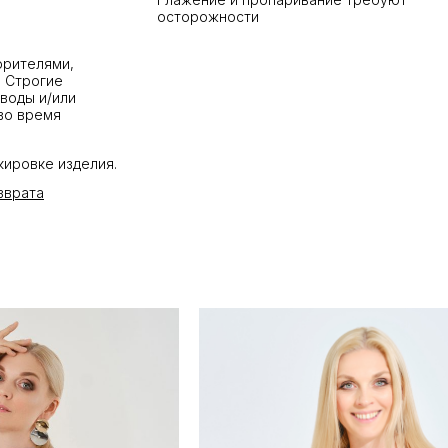
осторожности
орителями,
. Строгие
воды и/или
во время
кировке изделия.
зврата