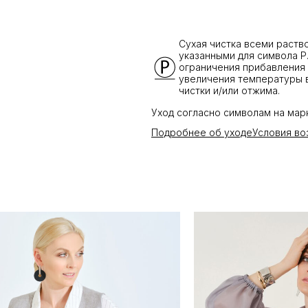
Сухая чистка всеми раств
указанными для символа Р
ограничения прибавления 
увеличения температуры 
чистки и/или отжима.
Уход согласно символам на мар
Подробнее об уходе
Условия во