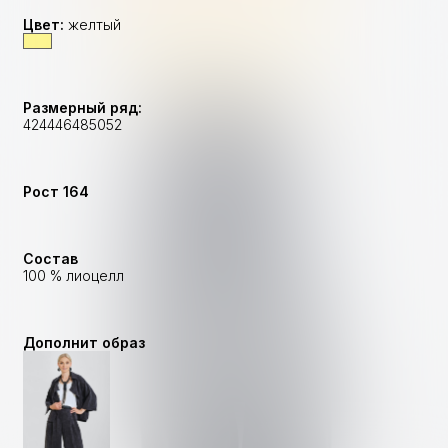
Цвет:
желтый
Размерный ряд:
42
44
46
48
50
52
Рост
164
Состав
100 % лиоцелл
Дополнит образ